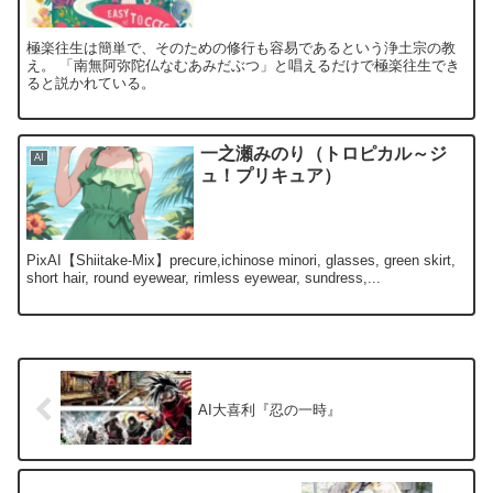
極楽往生は簡単で、そのための修行も容易であるという浄土宗の教
え。 「南無阿弥陀仏なむあみだぶつ」と唱えるだけで極楽往生でき
ると説かれている。
一之瀬みのり（トロピカル～ジ
AI
ュ！プリキュア）
PixAI【Shiitake-Mix】precure,ichinose minori, glasses, green skirt,
short hair, round eyewear, rimless eyewear, sundress,...
AI大喜利『忍の一時』