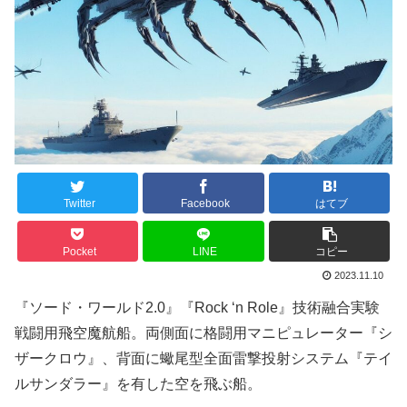
Twitter
Facebook
はてブ
Pocket
LINE
コピー
2023.11.10
『ソード・ワールド2.0』『Rock ‘n Role』技術融合実験
戦闘用飛空魔航船。両側面に格闘用マニピュレーター『シ
ザークロウ』、背面に蠍尾型全面雷撃投射システム『テイ
ルサンダラー』を有した空を飛ぶ船。