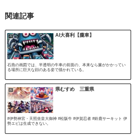
関連記事
AI大喜利【朧車】
AI
石燕の画図では、半透明の牛車の前面の、本来なら簾がかかってい
る場所に巨大な顔のある姿で描かれている。
県むすめ 三重県
AI
#伊勢神宮・天照坐皇大御神 #松阪牛 #伊賀忍者 #鈴鹿サーキット 伊
勢エビは生成できない。