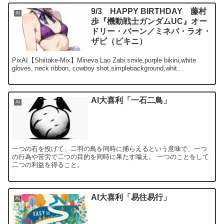
9/3 HAPPY BIRTHDAY 藤村
AI
歩『機動戦士ガンダムUC』オー
ドリー・バーン／ミネバ・ラオ・
ザビ（ビキニ）
PixAI【Shiitake-Mix】Mineva Lao Zabi,smile,purple bikini,white
gloves, neck ribbon, cowboy shot,simplebackground,whit...
AI大喜利「一石二鳥」
AI
一つの石を投げて、二羽の鳥を同時に捕らえるという意味で、一つ
の行為や苦労で二つの目的を同時に果たす喩え。 一つのことをして
二つの利益を得ること。
AI大喜利「易往易行」
AI