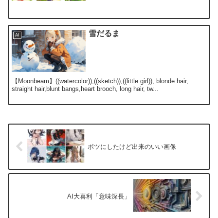
雪だるま
AI
【Moonbeam】((watercolor)),((sketch)),((little girl)), blonde hair,
straight hair,blunt bangs,heart brooch, long hair, tw...
ボツにしたけど出来のいい画像
AI大喜利「意味深長」