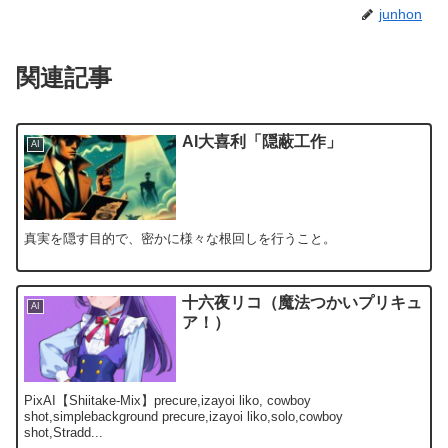
junhon
関連記事
AI大喜利「隠蔽工作」
AI
真実を隠す目的で、密かに様々な根回しを行うこと。
十六夜リコ（魔法つかいプリキュ
AI
ア！）
PixAI【Shiitake-Mix】precure,izayoi liko, cowboy
shot,simplebackground precure,izayoi liko,solo,cowboy
shot,Stradd...