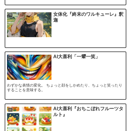
女体化『終末のワルキューレ』釈
AI
迦
AI大喜利「一顰一笑」
AI
わずかな表情の変化。 ちょっと顔をしかめたり、ちょっと笑ったり
することを意味する。
AI大喜利『おちこぼれフルーツタ
AI
ルト』