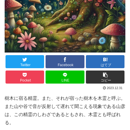
Twitter
Facebook
はてブ
Pocket
LINE
コピー
2023.12.31
樹木に宿る精霊。また、それが宿った樹木を木霊と呼ぶ。
また山や谷で音が反射して遅れて聞こえる現象である山彦
は、この精霊のしわざであるともされ、木霊とも呼ばれ
る。