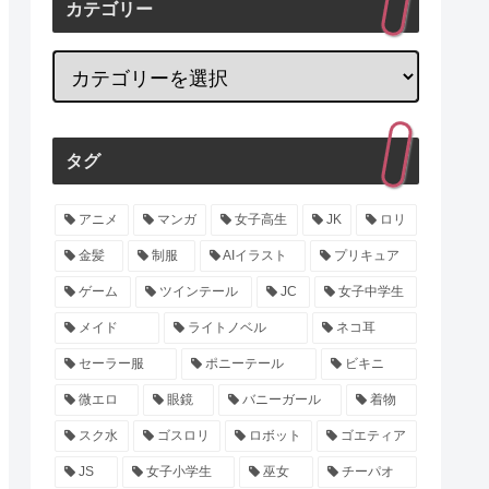
カテゴリー
タグ
アニメ
マンガ
女子高生
JK
ロリ
金髪
制服
AIイラスト
プリキュア
ゲーム
ツインテール
JC
女子中学生
メイド
ライトノベル
ネコ耳
セーラー服
ポニーテール
ビキニ
微エロ
眼鏡
バニーガール
着物
スク水
ゴスロリ
ロボット
ゴエティア
JS
女子小学生
巫女
チーパオ