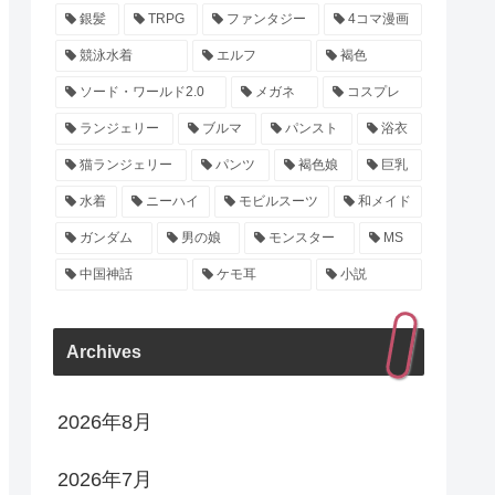
銀髪
TRPG
ファンタジー
4コマ漫画
競泳水着
エルフ
褐色
ソード・ワールド2.0
メガネ
コスプレ
ランジェリー
ブルマ
パンスト
浴衣
猫ランジェリー
パンツ
褐色娘
巨乳
水着
ニーハイ
モビルスーツ
和メイド
ガンダム
男の娘
モンスター
MS
中国神話
ケモ耳
小説
Archives
2026年8月
2026年7月