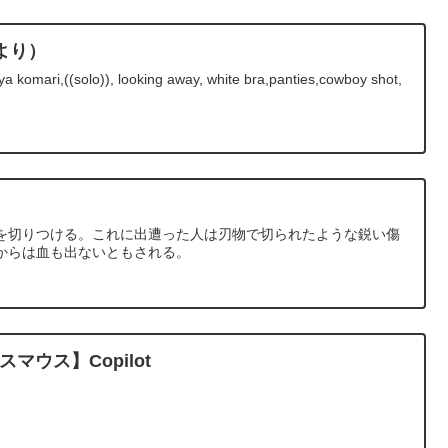
より）
 komari,((solo)), looking away, white bra,panties,cowboy shot,
を切りつける。これに出遭った人は刃物で切られたような鋭い傷
からは血も出ないともされる。
マウス】Copilot