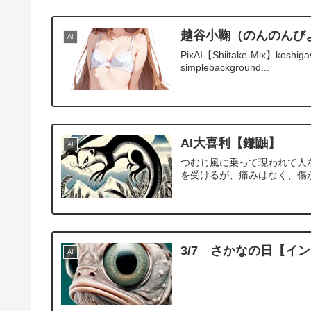
越谷小鞠（のんのんび
AI
PixAI【Shiitake-Mix】koshigaya
simplebackground...
AI大喜利【鎌鼬】
AI
つむじ風に乗って現われて人
を受けるが、痛みはなく、傷
3/7 さかなの日【インス
AI