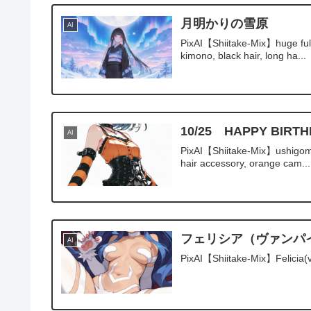
月明かりの雪原
AI
PixAI【Shiitake-Mix】huge full 
kimono, black hair, long ha...
10/25 HAPPY BI
AI
PixAI【Shiitake-Mix】ushigome r
hair accessory, orange cam...
フェリシア（ヴァンパ
AI
PixAI【Shiitake-Mix】Felicia(