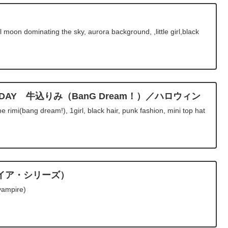
moon dominating the sky, aurora background, ,little girl,black
RTHDAY 牛込りみ（BanG Dream！）／ハロウィン
imi(bang dream!), 1girl, black hair, punk fashion, mini top hat
イア・シリーズ）
vampire)