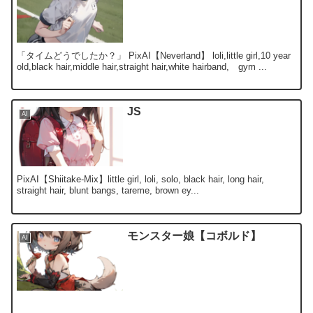
「タイムどうでしたか？」 PixAI【Neverland】 loli,little girl,10 year
old,black hair,middle hair,straight hair,white hairband, gym ...
JS
AI
PixAI【Shiitake-Mix】little girl, loli, solo, black hair, long hair,
straight hair, blunt bangs, tareme, brown ey...
モンスター娘【コボルド】
AI