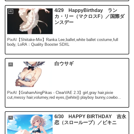
4/29 HappyBirthday ラン
AI
カ・リー（マクロスF）／国際ダ
ンスデー
PixAI【Shiitake-Mix】Ranka Lee,ballet,white ballet costume,full
body, LoRA：Quality Booster SDXL
白ウサギ
AI
PixAI【GrahamAingPikas - ClearVAE 2.3】girl,gray hair,pixie
cut,messy hair,volumey,red eyes,((white)) playboy bunny,cowbo...
6/30 HAPPY BIRTHDAY 吉永
AI
恋（スローループ）／ビキニ