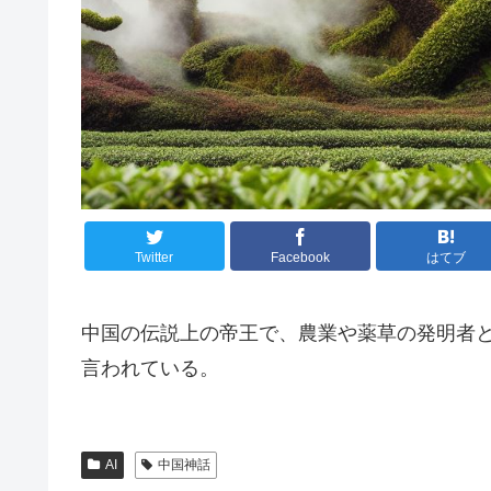
Twitter
Facebook
はてブ
中国の伝説上の帝王で、農業や薬草の発明者
言われている。
AI
中国神話