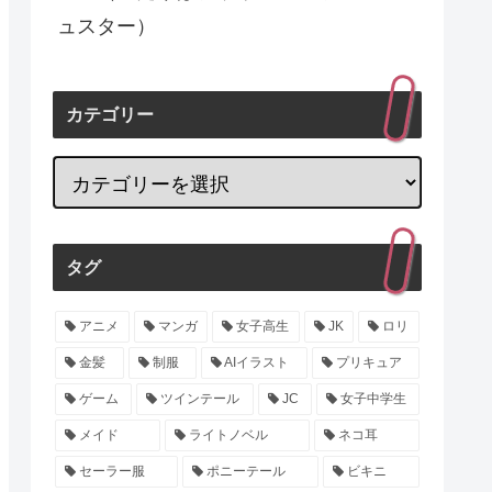
ュスター）
カテゴリー
タグ
アニメ
マンガ
女子高生
JK
ロリ
金髪
制服
AIイラスト
プリキュア
ゲーム
ツインテール
JC
女子中学生
メイド
ライトノベル
ネコ耳
セーラー服
ポニーテール
ビキニ