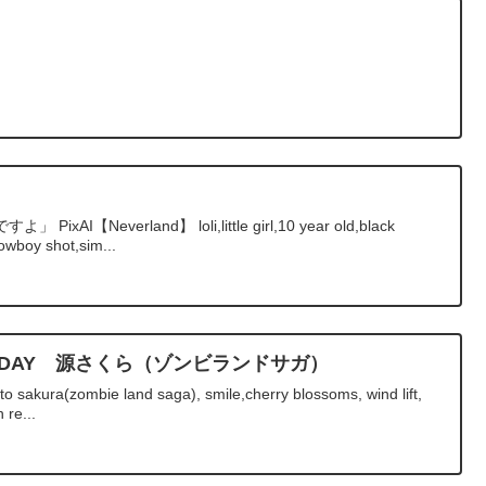
【Neverland】 loli,little girl,10 year old,black
cowboy shot,sim...
IRTHDAY 源さくら（ゾンビランドサガ）
sakura(zombie land saga), smile,cherry blossoms, wind lift,
 re...