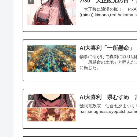
7/30 大正改元の日
AI
「大正桜に浪漫の嵐！」 PixAI【Neverla
((pink)) kimono,red hakama,sa
AI大喜利「一所懸命」
AI
物事に命がけで真剣に取り組
「一所懸命の土地」と呼んだ
に転じた。
AI大喜利 県むすめ 
AI
独眼竜政宗 仙台七夕まつり 独眼竜ちゃん 
hair,smugness,eyepatch,samu