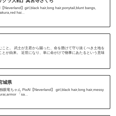
『サクラ大戦』真宮寺さくら
nd】girl,black hair,long hair,ponytail,blunt bangs,
kura,red hai...
むこと。 武士が主君から賜った、命を懸けて守り抜くべき土地を
ことが由来。 近世になり、単に命がけで物事にあたるという意味
宮城県
PixAI【Neverland】 girl,black hair,long hair,messy
rai,armor 「sa...