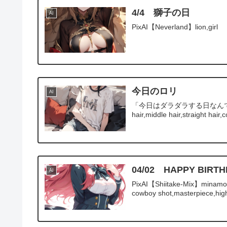
4/4 獅子の日
AI
PixAI【Neverland】lion,girl
今日のロリ
AI
「今日はダラダラする日なんですよ」 PixAI
hair,middle hair,straight hair,
04/02 HAPPY B
AI
PixAI【Shiitake-Mix】minamoto 
cowboy shot,masterpiece,high