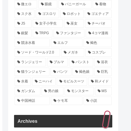
微エロ
眼鏡
バニーガール
着物
スク水
ゴスロリ
ロボット
ゴエティア
JS
女子小学生
巫女
チーパオ
銀髪
TRPG
ファンタジー
4コマ漫画
競泳水着
エルフ
褐色
ソード・ワールド2.0
メガネ
コスプレ
ランジェリー
ブルマ
パンスト
浴衣
猫ランジェリー
パンツ
褐色娘
巨乳
水着
ニーハイ
モビルスーツ
和メイド
ガンダム
男の娘
モンスター
MS
中国神話
ケモ耳
小説
Archives