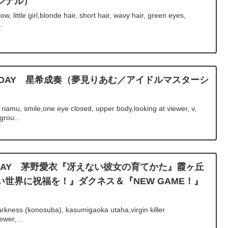
ジナル）
 little girl,blonde hair, short hair, wavy hair, green eyes,
.
BIRTHDAY 星希成奏（夢見りあむ／アイドルマスターシ
amu, smile,one eye closed, upper body,looking at viewer, v,
grou...
IRTHDAY 茅野愛衣『冴えない彼女の育てかた』霞ヶ丘
世界に祝福を！』ダクネス＆『NEW GAME！』
rkness (konosuba), kasumigaoka utaha,virgin killer
ewer,...