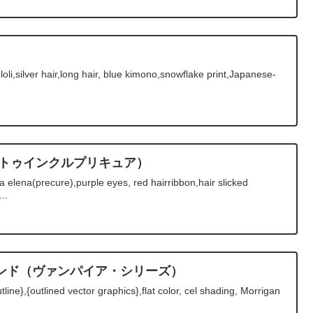
,loli,silver hair,long hair, blue kimono,snowflake print,Japanese-
☆トゥインクルプリキュア）
lena(precure),purple eyes, red hairribbon,hair slicked
..
ンド（ヴァンパイア・シリーズ）
ine},{outlined vector graphics},flat color, cel shading, Morrigan