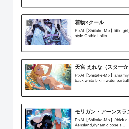
着物×クール
AI
PixAI【Shiitake-Mix】little girl
style Gothic Lolita...
天宮 えれな（スター
AI
PixAI【Shiitake-Mix】amamiya e
back,white bikini,water,partiall.
モリガン・アーンスラ
AI
PixAI【Shiitake-Mix】{thick outl
Aensland,dynamic pose,s...