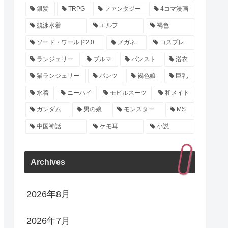
銀髪
TRPG
ファンタジー
4コマ漫画
競泳水着
エルフ
褐色
ソード・ワールド2.0
メガネ
コスプレ
ランジェリー
ブルマ
パンスト
浴衣
猫ランジェリー
パンツ
褐色娘
巨乳
水着
ニーハイ
モビルスーツ
和メイド
ガンダム
男の娘
モンスター
MS
中国神話
ケモ耳
小説
Archives
2026年8月
2026年7月