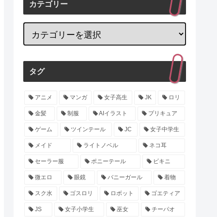
カテゴリー
タグ
アニメ
マンガ
女子高生
JK
ロリ
金髪
制服
AIイラスト
プリキュア
ゲーム
ツインテール
JC
女子中学生
メイド
ライトノベル
ネコ耳
セーラー服
ポニーテール
ビキニ
微エロ
眼鏡
バニーガール
着物
スク水
ゴスロリ
ロボット
ゴエティア
JS
女子小学生
巫女
チーパオ