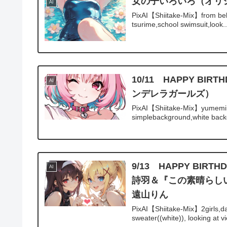
女の子いろいろ（オリ
AI
PixAI【Shiitake-Mix】from below,
tsurime,school swimsuit,look..
10/11 HAPPY 
AI
ンデレラガールズ）
PixAI【Shiitake-Mix】yumemi ri
simplebackground,white back
9/13 HAPPY B
AI
詩羽＆『この素晴らしい
遠山りん
PixAI【Shiitake-Mix】2girls,da
sweater((white)), looking at vi