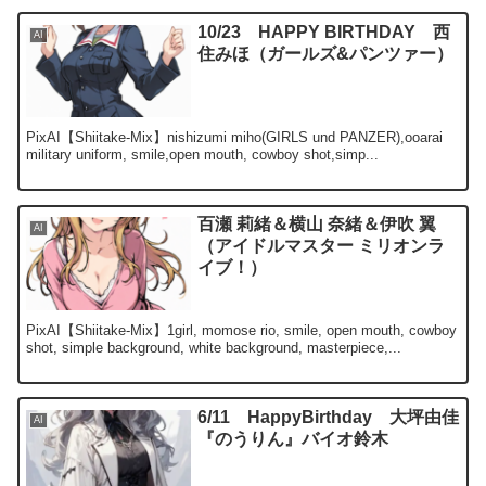
10/23 HAPPY BIRTHDAY 西
AI
住みほ（ガールズ&パンツァー）
PixAI【Shiitake-Mix】nishizumi miho(GIRLS und PANZER),ooarai
military uniform, smile,open mouth, cowboy shot,simp...
百瀬 莉緒＆横山 奈緒＆伊吹 翼
AI
（アイドルマスター ミリオンラ
イブ！）
PixAI【Shiitake-Mix】1girl, momose rio, smile, open mouth, cowboy
shot, simple background, white background, masterpiece,...
6/11 HappyBirthday 大坪由佳
AI
『のうりん』バイオ鈴木