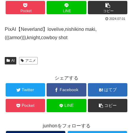
Pocket
LINE
コピー
2024.07.01
PixAI【Neverland】lovelive,nishikino maki,
(((armor))),knight,cowboy shot
AI
アニメ
シェアする
Twitter
Facebook
はてブ
Pocket
LINE
コピー
junhonをフォローする