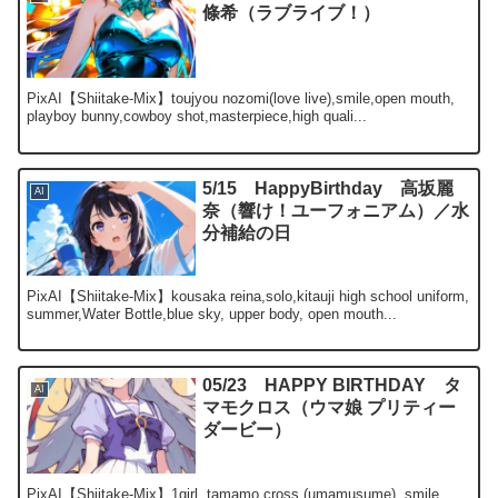
條希（ラブライブ！）
PixAI【Shiitake-Mix】toujyou nozomi(love live),smile,open mouth,
playboy bunny,cowboy shot,masterpiece,high quali...
5/15 HappyBirthday 高坂麗
AI
奈（響け！ユーフォニアム）／水
分補給の日
PixAI【Shiitake-Mix】kousaka reina,solo,kitauji high school uniform,
summer,Water Bottle,blue sky, upper body, open mouth...
05/23 HAPPY BIRTHDAY タ
AI
マモクロス（ウマ娘 プリティー
ダービー）
PixAI【Shiitake-Mix】1girl, tamamo cross (umamusume), smile,