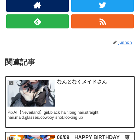
junhon
関連記事
なんとなくメイドさん
AI
PixAI【Neverland】girl,black hair,long hair,straight
hair,maid,glasses,cowboy shot,looking up
06/09 HAPPY BIRTHDAY 東
AI