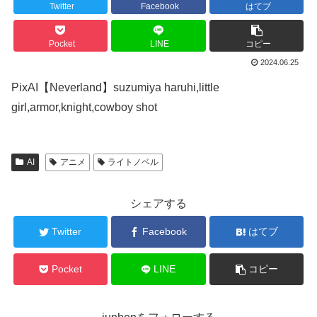
Twitter
Facebook
はてブ
Pocket
LINE
コピー
2024.06.25
PixAI【Neverland】suzumiya haruhi,little
girl,armor,knight,cowboy shot
AI
アニメ
ライトノベル
シェアする
Twitter
Facebook
はてブ
Pocket
LINE
コピー