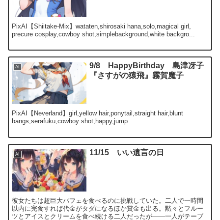
PixAI【Shiitake-Mix】wataten,shirosaki hana,solo,magical girl,
precure cosplay,cowboy shot,simplebackground,white backgro...
9/8 HappyBirthday 島津冴子
AI
『さすがの猿飛』霧賀魔子
PixAI【Neverland】girl,yellow hair,ponytail,straight hair,blunt
bangs,serafuku,cowboy shot,happy,jump
11/15 いい遺言の日
AI
彼女たちは超巨大パフェを食べるのに挑戦していた。二人で一時間
以内に完食すれば代金がタダになるほか賞金も出る。黙々とフルー
ツとアイスとクリームを食べ続ける二人だったが――一人がテーブ