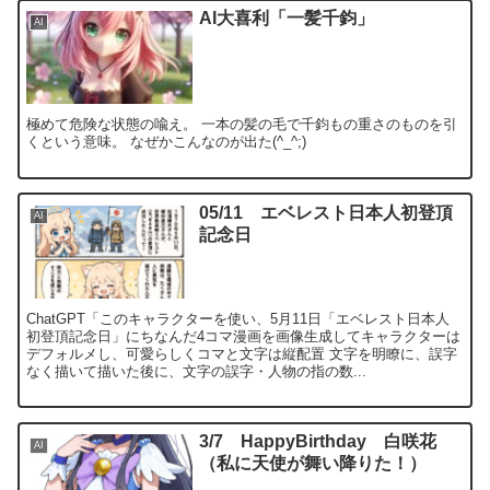
AI大喜利「一髪千鈞」
AI
極めて危険な状態の喩え。 一本の髪の毛で千鈞もの重さのものを引
くという意味。 なぜかこんなのが出た(^_^;)
05/11 エベレスト日本人初登頂
AI
記念日
ChatGPT「このキャラクターを使い、5月11日「エベレスト日本人
初登頂記念日」にちなんだ4コマ漫画を画像生成してキャラクターは
デフォルメし、可愛らしくコマと文字は縦配置 文字を明瞭に、誤字
なく描いて描いた後に、文字の誤字・人物の指の数...
3/7 HappyBirthday 白咲花
AI
（私に天使が舞い降りた！）