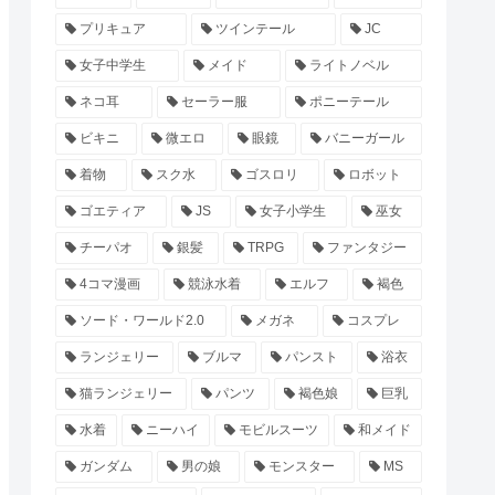
プリキュア
ツインテール
JC
女子中学生
メイド
ライトノベル
ネコ耳
セーラー服
ポニーテール
ビキニ
微エロ
眼鏡
バニーガール
着物
スク水
ゴスロリ
ロボット
ゴエティア
JS
女子小学生
巫女
チーパオ
銀髪
TRPG
ファンタジー
4コマ漫画
競泳水着
エルフ
褐色
ソード・ワールド2.0
メガネ
コスプレ
ランジェリー
ブルマ
パンスト
浴衣
猫ランジェリー
パンツ
褐色娘
巨乳
水着
ニーハイ
モビルスーツ
和メイド
ガンダム
男の娘
モンスター
MS