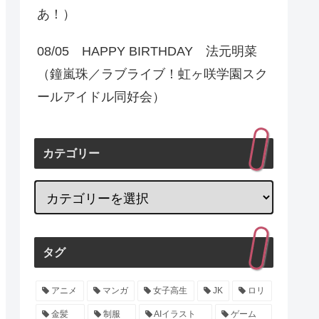
あ！）
08/05 HAPPY BIRTHDAY 法元明菜
（鐘嵐珠／ラブライブ！虹ヶ咲学園スク
ールアイドル同好会）
カテゴリー
タグ
アニメ
マンガ
女子高生
JK
ロリ
金髪
制服
AIイラスト
ゲーム