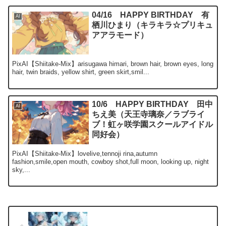
04/16 HAPPY BIRTHDAY 有
AI
栖川ひまり（キラキラ☆プリキュ
アアラモード）
PixAI【Shiitake-Mix】arisugawa himari, brown hair, brown eyes, long
hair, twin braids, yellow shirt, green skirt,smil...
10/6 HAPPY BIRTHDAY 田中
AI
ちえ美（天王寺璃奈／ラブライ
ブ！虹ヶ咲学園スクールアイドル
同好会）
PixAI【Shiitake-Mix】lovelive,tennoji rina,autumn
fashion,smile,open mouth, cowboy shot,full moon, looking up, night
sky,...