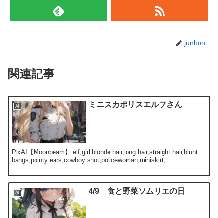
junhon
関連記事
ミニスカポリスエルフさん
AI
PixAI【Moonbeam】 elf,girl,blonde hair,long hair,straight hair,blunt
bangs,pointy ears,cowboy shot,policewoman,miniskirt,...
4/9 食と野菜ソムリエの日
AI