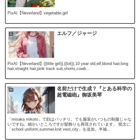
PixAI【Neverland】vegetable,girl
エルフ／ジャージ
AI
PixAI【Neverland】((little girl)),((loli)),10 year old,elf,blond hair,long
hair,straight hair,pink track suit,shorts,cowb...
名前だけで生成？『とある科学の
AI
超電磁砲』御坂美琴
「misaka mikoto」で顔はバッチリ。でも服装がいつもの制服じゃな
いですね。細かいところですが髪飾りも再現されています。 呪文に
「school uniform,summer,knit vest,city」を追加。半袖...