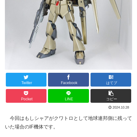
Twitter
Facebook
はてブ
Pocket
LINE
コピー
2024.10.28
今回はもしシャアがクワトロとして地球連邦側に残って
いた場合のIF機体です。