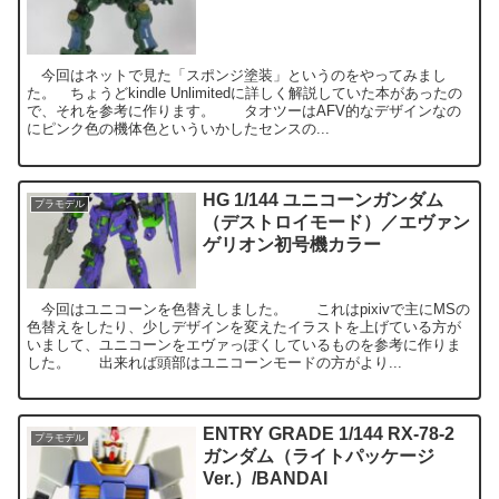
今回はネットで見た「スポンジ塗装」というのをやってみまし
た。 ちょうどkindle Unlimitedに詳しく解説していた本があったの
で、それを参考に作ります。 タオツーはAFV的なデザインなの
にピンク色の機体色といういかしたセンスの...
HG 1/144 ユニコーンガンダム
プラモデル
（デストロイモード）／エヴァン
ゲリオン初号機カラー
今回はユニコーンを色替えしました。 これはpixivで主にMSの
色替えをしたり、少しデザインを変えたイラストを上げている方が
いまして、ユニコーンをエヴァっぽくしているものを参考に作りま
した。 出来れば頭部はユニコーンモードの方がより...
ENTRY GRADE 1/144 RX-78-2
プラモデル
ガンダム（ライトパッケージ
Ver.）/BANDAI