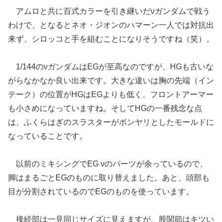
アムロと共に百式カラーを引き継いだνガンダムで戦う
わけで、となるとネオ・ジオンのハマーン一人では対抗出
来ず、シロッコと手を組むことになりそうですね（笑）。
1/144のνガンダムはEGが至高なのですが、HGも古いな
がらなかなか良い出来です。大きな違いは胸の先端（イン
テーク）の位置がHGはEGよりも低く、フロントアーマー
も小さめになっていますね。そしてHGの一番残念な点
は、ふくらはぎのスラスターがボンヤリとしたモールドに
なっていることです。
以前のミキシングでEG νのパーツが余っているので、
脚はまるごとEGのものに取り替えました。あと、頭部も
目が分割されているのでEGのものを使っています。
接続部は一見同じサイズに見えますが、股関節はキツい