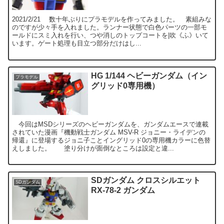
2021/2/21 数十年ぶりにプラモデルを作ってみました。 素組みな
のですが少々手を入れました。ランナー状態で白色パーツの一部モ
ールドにスミ入れを行い、つや消しのトップコートを|吹《ふ》いて
います。ゲート処理も目立つ部分だけはし...
HG 1/144 ヘビーガンダム（イン
プラモデル
グリッド0専用機）
今回はMSDシリーズのヘビーガンダムを、ガンダムエースで連載
されていた漫画『機動戦士ガンダム MSV-R ジョニー・ライデンの
帰還』に登場するジョニ子ことイングリッド0の専用機カラーに色替
えしました。 塗り分けが面倒なところは設定と違...
SDガンダム クロスシルエット
SDガンダム
RX-78-2 ガンダム