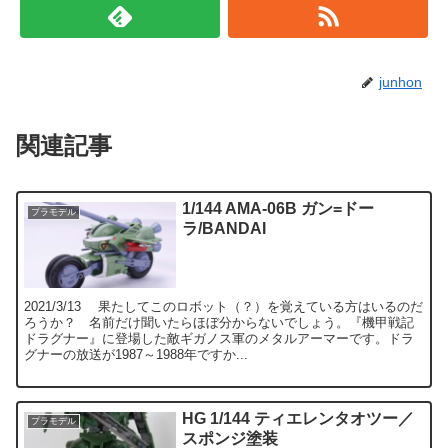
junhon
関連記事
1/144 AMA-06B ガン=ドー
プラモデル
ラ/BANDAI
2021/3/13 果たしてこのロボット（？）を覚えている方はいるのだ
ろうか？ 名前だけ聞いたらほぼ分からないでしょう。『機甲戦記
ドラグナー』に登場した敵ギガノス軍のメタルアーマーです。ドラ
グナーの放送が1987～1988年ですか...
HG 1/144 ティエレンタオツー／
プラモデル
スポンジ塗装