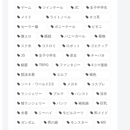
ゲーム
ツインテール
JC
女子中学生
メイド
ライトノベル
ネコ耳
セーラー服
ポニーテール
ビキニ
微エロ
眼鏡
バニーガール
着物
スク水
ゴスロリ
ロボット
ゴエティア
JS
女子小学生
巫女
チーパオ
銀髪
TRPG
ファンタジー
4コマ漫画
競泳水着
エルフ
褐色
ソード・ワールド2.0
メガネ
コスプレ
ランジェリー
ブルマ
パンスト
浴衣
猫ランジェリー
パンツ
褐色娘
巨乳
水着
ニーハイ
モビルスーツ
和メイド
ガンダム
男の娘
モンスター
MS