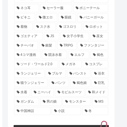
ネコ耳
セーラー服
ポニーテール
ビキニ
微エロ
眼鏡
バニーガール
着物
スク水
ゴスロリ
ロボット
ゴエティア
JS
女子小学生
巫女
チーパオ
銀髪
TRPG
ファンタジー
4コマ漫画
競泳水着
エルフ
褐色
ソード・ワールド2.0
メガネ
コスプレ
ランジェリー
ブルマ
パンスト
浴衣
猫ランジェリー
パンツ
褐色娘
巨乳
水着
ニーハイ
モビルスーツ
和メイド
ガンダム
男の娘
モンスター
MS
中国神話
小説
冬