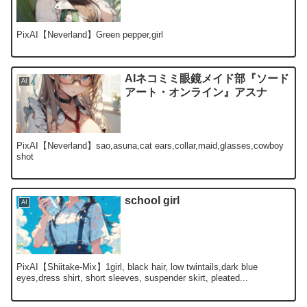
PixAI【Neverland】Green pepper,girl
AIネコミミ眼鏡メイド部『ソード
AI
アート・オンライン』アスナ
PixAI【Neverland】sao,asuna,cat ears,collar,maid,glasses,cowboy
shot
school girl
AI
PixAI【Shiitake-Mix】1girl, black hair, low twintails,dark blue
eyes,dress shirt, short sleeves, suspender skirt, pleated...