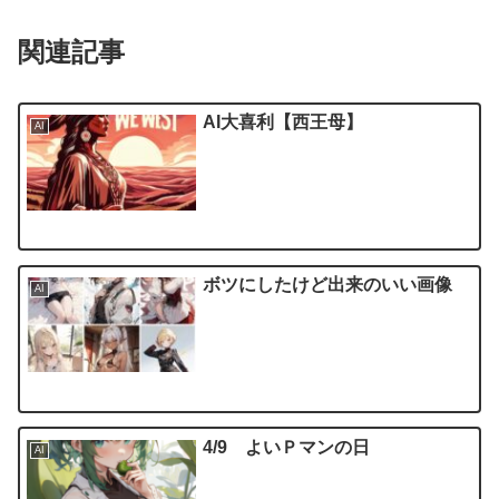
関連記事
AI大喜利【西王母】
AI
ボツにしたけど出来のいい画像
AI
4/9 よいＰマンの日
AI