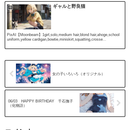
ギャルと野良猫
AI
PixAI【Moonbeam】1girl,solo,medium hair,blond hair,ahoge,school
uniform,yellow cardigan,bowtie,miniskirt,squatting,crosse...
女の子いろいろ（オリジナル）
06/03 HAPPY BIRTHDAY 千石撫子
（化物語）