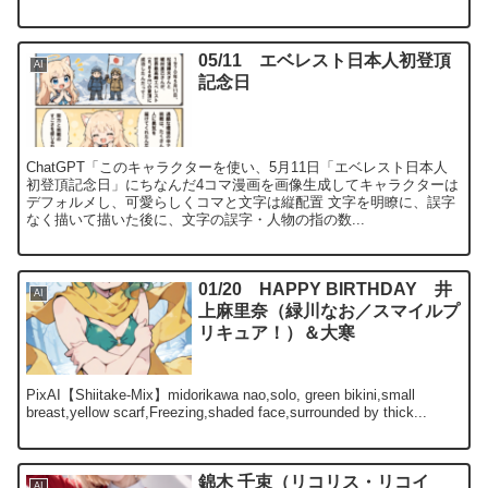
05/11 エベレスト日本人初登頂
AI
記念日
ChatGPT「このキャラクターを使い、5月11日「エベレスト日本人
初登頂記念日」にちなんだ4コマ漫画を画像生成してキャラクターは
デフォルメし、可愛らしくコマと文字は縦配置 文字を明瞭に、誤字
なく描いて描いた後に、文字の誤字・人物の指の数...
01/20 HAPPY BIRTHDAY 井
AI
上麻里奈（緑川なお／スマイルプ
リキュア！）＆大寒
PixAI【Shiitake-Mix】midorikawa nao,solo, green bikini,small
breast,yellow scarf,Freezing,shaded face,surrounded by thick...
錦木 千束（リコリス・リコイ
AI