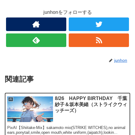
junhonをフォローする
junhon
関連記事
8/26 HAPPY BIRTHDAY 千葉
AI
紗子＆坂本美緒（ストライクウィ
ッチーズ）
PixAI【Shiitake-Mix】sakamoto mio(STRIKE WITCHES),no animal
ears,ponytail,smile,open mouth,white uniform,(aipatch),lookin...