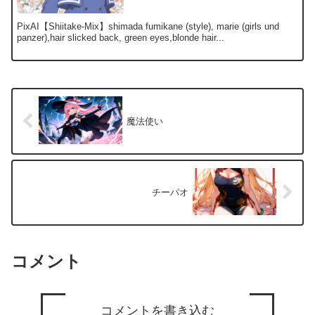
PixAI【Shiitake-Mix】shimada fumikane (style), marie (girls und
panzer),hair slicked back, green eyes,blonde hair...
魔法使い
チーパオ
コメント
コメントを書き込む