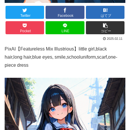
Twitter
Facebook
はてブ
Pocket
LINE
コピー
2025.02.11
PixAI【Featureless Mix Illustrious】little girl,black
hair,long hair,blue eyes, smile,schooluniform,scarf,one-
piece dress