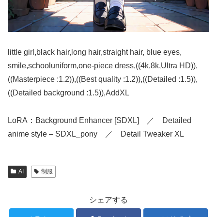
little girl,black hair,long hair,straight hair, blue eyes,
smile,schooluniform,one-piece dress,((4k,8k,Ultra HD)),
((Masterpiece :1.2)),((Best quality :1.2)),((Detailed :1.5)),
((Detailed background :1.5)),AddXL
LoRA：Background Enhancer [SDXL] ／ Detailed
anime style – SDXL_pony ／ Detail Tweaker XL
AI
制服
シェアする