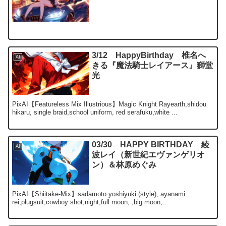
3/12 HappyBirthday 椎名へ
AI
きる『魔法騎士レイアース』獅堂
光
PixAI【Featureless Mix Illustrious】Magic Knight Rayearth,shidou
hikaru, single braid,school uniform, red serafuku,white ...
03/30 HAPPY BIRTHDAY 綾
AI
波レイ（新世紀エヴァンゲリオ
ン）＆林原めぐみ
PixAI【Shiitake-Mix】sadamoto yoshiyuki (style), ayanami
rei,plugsuit,cowboy shot,night,full moon, ,big moon,...