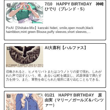
7/10 HAPPY BIRTHDAY 神崎
AI
ひでり（ブレンド・S）
PixAI【Shiitake-Mix】kanzaki hideri, smile,open mouth,black
hairribbon,mint green Blouse,puffy sleeves,short sleeves,...
AI大喜利【ハルファス】
AI
召喚されると、ヒメモリバトまたはコウノトリの姿で現れ、しわが
れた声で話すという。塔、あるいは町を建設し、武器弾薬で満たす
力を持つ。また、軍勢を命じられた場所に送り込むこともできる。
01/21 HAPPY BIRTHDAY 原
AI
由実（マリー／ガールズ＆パンツ
ァー）